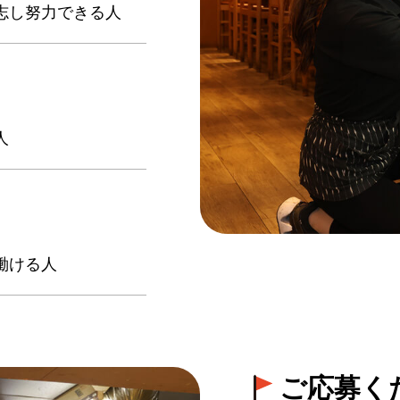
志し努力できる人
人
働ける人
ご応募く