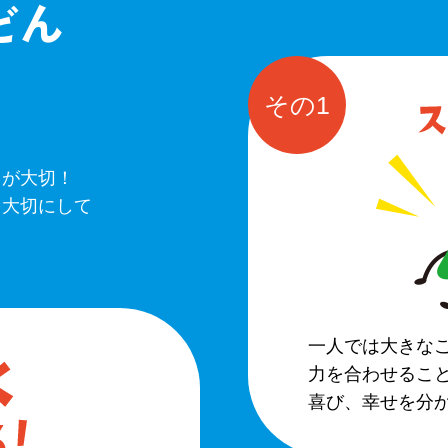
どん
その1
とが大切！
を大切にして
一人では大きな
力を合わせるこ
喜び、幸せを分